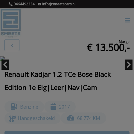
0464492334
info@smeetscars.nl
Marge
€ 13.500,-
Renault Kadjar 1.2 TCe Bose Black
Edition 1e Eig|Leer|Nav|Cam
Benzine
2017
Handgeschakeld
68.774 KM