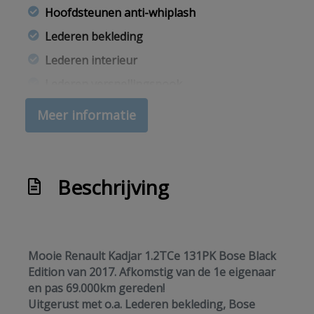
Hoofdsteunen anti-whiplash
Lederen bekleding
Lederen interieur
Lederen versnellingspook
Lendesteun(en) verstelbaar
Meer informatie
Middenarmsteun voor
Navigatie
Passagiersstoel in hoogte verstelbaar
Beschrijving
Speed limiter
Stuur leder
Stuur verstelbaar
Mooie Renault Kadjar 1.2TCe 131PK Bose Black
Edition van 2017. Afkomstig van de 1e eigenaar
Stuurbekrachtiging
en pas 69.000km gereden!
Stuurbekrachtiging snelheidsafhankelijk
Uitgerust met o.a. Lederen bekleding, Bose