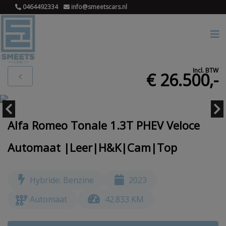
0464492334
info@smeetscars.nl
Incl. BTW
€ 26.500,-
Alfa Romeo Tonale 1.3T PHEV Veloce
Automaat |Leer|H&K|Cam|Top
Hybride: Benzine
2023
Automaat
42.833 KM