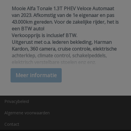
Matrix led koplampen
Mooie Alfa Tonale 1.3T PHEV Veloce Automaat
Multimedia scherm standaard
van 2023. Afkomstig van de 1e eigenaar en pas
Oplaadmogelijkheid
43.000km gereden. Voor de zakelijke rijder, het is
een BTW auto!
Passagiersairbag
Verkoopprijs is inclusief BTW.
Rondomzicht camera
Uitgerust met o.a. lederen bekleding, Harman
Kardon, 360 camera, cruise controle, elektrische
Schakelpaddles
achterklep, climate control, schakelpeddels,
Sfeerverlichting
elektrisch verstelbare stoelen enz enz.
Sportstuur leder
Meer informatie
Getoonde vaste meeneemprijs inbegrepen voor
Volledig digitaal instrumentenpaneel
€ 0,- meerprijs:
* Minimaal 6 maanden APK * Vloeistofcontrole *
Zij airbag(s) voor
Reinigen binnen- en buitenkant *
Zwarte (glans) exterieur delen
Privacybeleid
Tenaamstelling auto * Vrijwaring inruilauto
Interieur
Algemene voorwaarden
Optioneel Smeets Cars compleet Afleverpakket €
895,-:
Contact
Achterbank in delen neerklapbaar
* Nieuwe APK * Service beurt volgens interval *