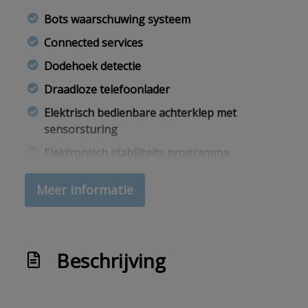
Bots waarschuwing systeem
Connected services
Dodehoek detectie
Draadloze telefoonlader
Elektrisch bedienbare achterklep met
sensorsturing
Elektronisch stabiliteits programma
Hoofd airbag(s) achter
Meer informatie
Hoofd airbag(s) voor
Keyless entry/start
Led mistlampen
Beschrijving
Lendesteun bestuurdersstoel elektrisch
verstelbaar