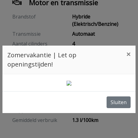
Motor en transmissie
Brandstof
Hybride
(Elektrisch/Benzine)
Transmissie
Automaat
Aantal cilinders
4
×
Cilinderinhoud
1332 cc
Zomervakantie | Let op
openingstijden!
Vermogen
206 kW / 280 PK
Topsnelheid
206 km/h
Acceleratie (0-100 km/h)
6.2 seconden
Maximum aantal toeren
5750 RPM
per minuut
Sluiten
Koppel
270 Nm
Gemiddeld verbruik
1.3 l/100km